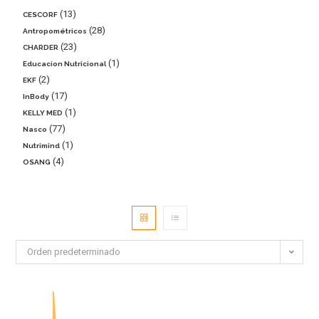
13
CESCORF
28
Antropométricos
23
CHARDER
1
Educacion Nutricional
2
EKF
17
InBody
1
KELLY MED
77
Nasco
1
Nutrimind
4
OSANG
Orden predeterminado