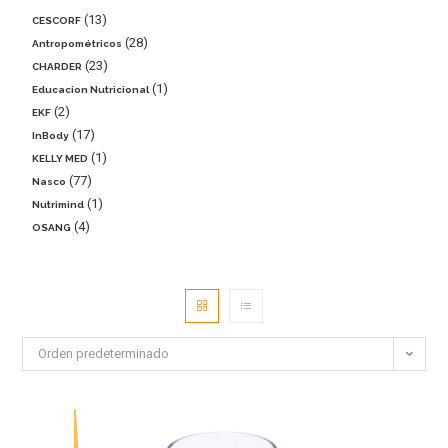
13
CESCORF
28
Antropométricos
23
CHARDER
1
Educacion Nutricional
2
EKF
17
InBody
1
KELLY MED
77
Nasco
1
Nutrimind
4
OSANG
Orden predeterminado