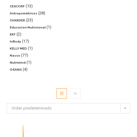
13
CESCORF
28
Antropométricos
23
CHARDER
1
Educacion Nutricional
2
EKF
17
InBody
1
KELLY MED
77
Nasco
1
Nutrimind
4
OSANG
Orden predeterminado