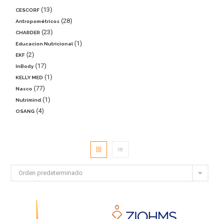
13
CESCORF
28
Antropométricos
23
CHARDER
1
Educacion Nutricional
2
EKF
17
InBody
1
KELLY MED
77
Nasco
1
Nutrimind
4
OSANG
Orden predeterminado